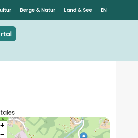
ultur
Berge & Natur
Land & See
EN
rtal
tales
4
+
−