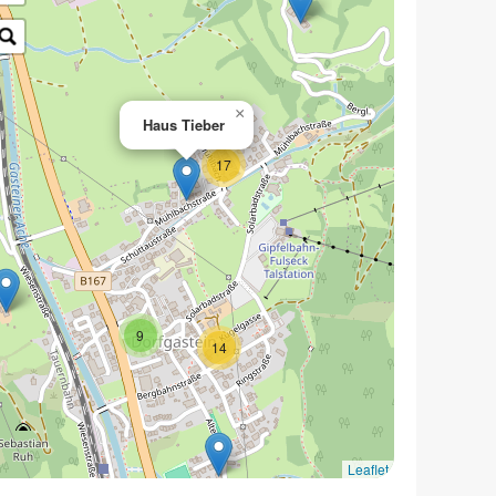
×
Haus Tieber
17
9
14
Leaflet