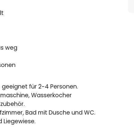
lt
us weg
sonen
 geeignet für 2-4 Personen.
eemaschine, Wasserkocher
zubehör.
afzimmer, Bad mit Dusche und WC.
 Liegewiese.