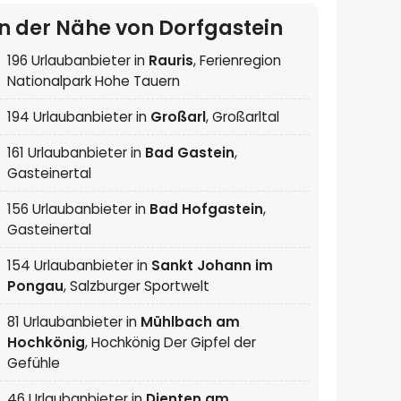
In der Nähe von Dorfgastein
196 Urlaubanbieter in
Rauris
,
Ferienregion
Nationalpark Hohe Tauern
194 Urlaubanbieter in
Großarl
,
Großarltal
161 Urlaubanbieter in
Bad Gastein
,
Gasteinertal
156 Urlaubanbieter in
Bad Hofgastein
,
Gasteinertal
154 Urlaubanbieter in
Sankt Johann im
Pongau
,
Salzburger Sportwelt
81 Urlaubanbieter in
Mühlbach am
Hochkönig
,
Hochkönig Der Gipfel der
Gefühle
46 Urlaubanbieter in
Dienten am